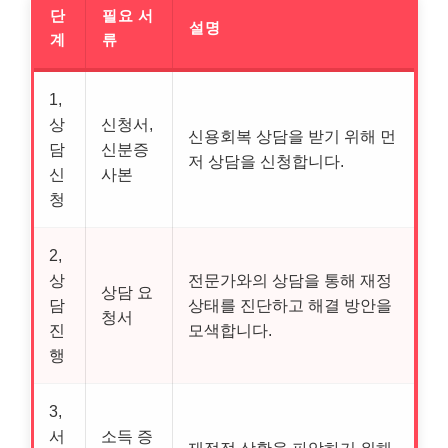
단
필요 서
설명
계
류
1,
상
신청서,
신용회복 상담을 받기 위해 먼
담
신분증
저 상담을 신청합니다.
신
사본
청
2,
상
전문가와의 상담을 통해 재정
상담 요
담
상태를 진단하고 해결 방안을
청서
진
모색합니다.
행
3,
서
소득 증