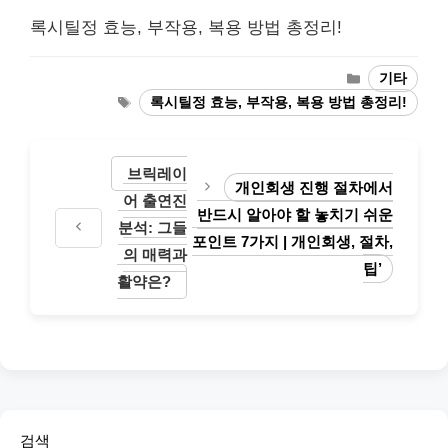
록시틸정 효능, 부작용, 복용 방법 총정리!
Categories
기타
Tags
록시틸정 효능, 부작용, 복용 방법 총정리!
브릭레이
개인회생 진행 절차에서
어 출연진
반드시 알아야 할 놓치기 쉬운
분석: 그들
포인트 7가지 | 개인회생, 절차,
의 매력과
팁’
활약은?
검색