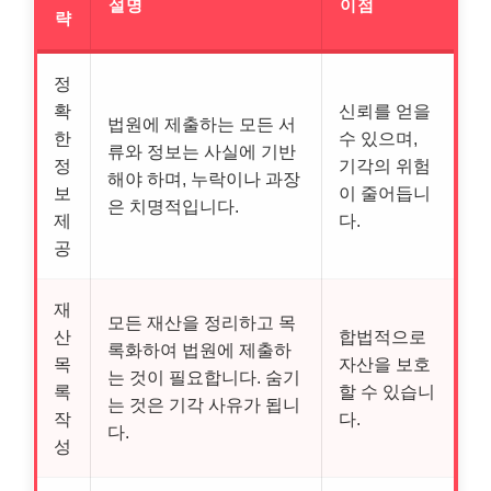
설명
이점
략
정
확
신뢰를 얻을
법원에 제출하는 모든 서
한
수 있으며,
류와 정보는 사실에 기반
정
기각의 위험
해야 하며, 누락이나 과장
보
이 줄어듭니
은 치명적입니다.
제
다.
공
재
모든 재산을 정리하고 목
산
합법적으로
록화하여 법원에 제출하
목
자산을 보호
는 것이 필요합니다. 숨기
록
할 수 있습니
는 것은 기각 사유가 됩니
작
다.
다.
성