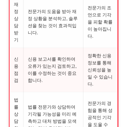
재
전문가의 조
정
전문가의 도움을 받아 재
언으로 기각
상
정 상황을 분석하고, 솔루
을 피할 확률
담
션을 찾는 것이 효과적입
이 높아집니
받
니다.
다.
기
정확한 신용
신
신용 보고서를 확인하여
정보를 통해
용
오류가 있는지 검토하고,
신뢰성을 높
점
이를 수정하는 것이 중요
일 수 있습니
검
합니다.
다.
법
전문가의 경
률
법률 전문가와 상담하여
험을 통해 성
상
기각될 가능성을 미리 예
공적인 기각
담
측하고 대처 방법을 모색
을 도울 수