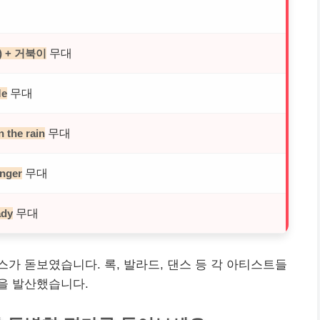
무대
) + 거북이
무대
Me
무대
n the rain
무대
anger
무대
ady
가 돋보였습니다. 록, 발라드, 댄스 등 각 아티스트들
을 발산했습니다.