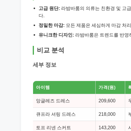
고급 원단:
라밤바룸의 의류는 친환경 및 고
다.
정밀한 마감:
모든 제품은 세심하게 마감 처
유니크한 디자인:
라밤바룸은 트렌드를 반영하
비교 분석
세부 정보
아이템
가격(원)
앙글레즈 드레스
209,600
큐프라 셔링 드레스
218,000
토프 리넨 스커트
143,200