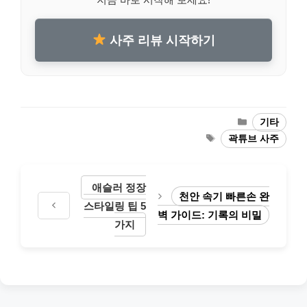
사주 리뷰 시작하기
Categories
기타
Tags
곽튜브 사주
애슬러 정장
천안 속기 빠른손 완
스타일링 팁 5
벽 가이드: 기록의 비밀
가지