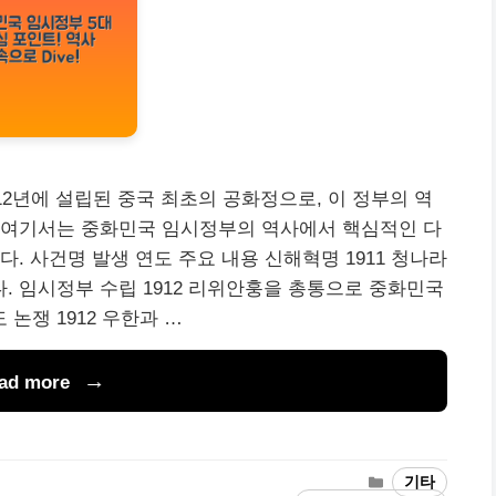
12년에 설립된 중국 최초의 공화정으로, 이 정부의 역
 여기서는 중화민국 임시정부의 역사에서 핵심적인 다
. 사건명 발생 연도 주요 내용 신해혁명 1911 청나라
 임시정부 수립 1912 리위안훙을 총통으로 중화민국
논쟁 1912 우한과 …
ad more
Categories
기타